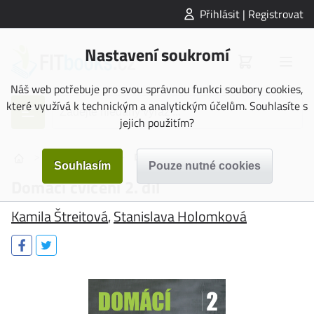
Přihlásit | Registrovat
Nastavení soukromí
Náš web potřebuje pro svou správnou funkci soubory cookies,
které využívá k technickým a analytickým účelům. Souhlasíte s
jejich použitím?
>
>
Cvičení / Sport
Domácí cvičení 2. díl
Domácí cvičení 2. díl
Kamila Štreitová
,
Stanislava Holomková