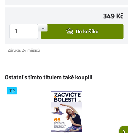
349 Kč
+
–
Do košíku
Záruka: 24 měsíců
Ostatní s tímto titulem také koupili
TIP