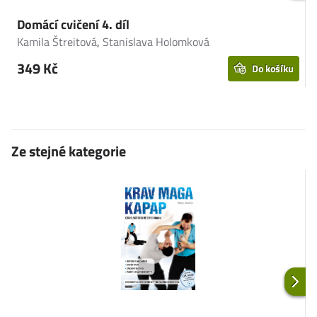
Domácí cvičení 4. díl
D
Kamila Štreitová
,
Stanislava Holomková
B
349 Kč
Do košíku
Ze stejné kategorie