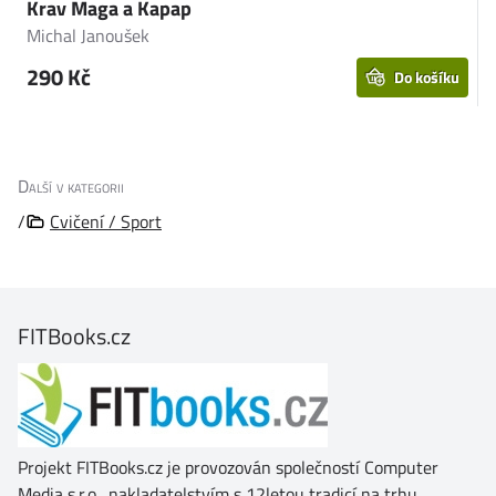
Krav Maga a Kapap
D
Michal Janoušek
K
290 Kč
Do košíku
Další v kategorii
/
Cvičení / Sport
FITBooks.cz
Projekt FITBooks.cz je provozován společností Computer
Media s.r.o., nakladatelstvím s 12letou tradicí na trhu.