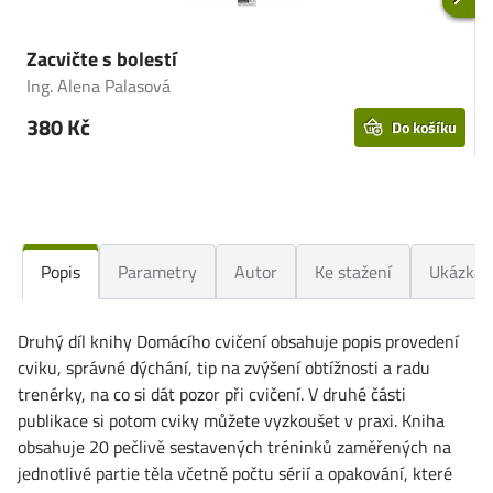
Zacvičte s bolestí
D
Ing. Alena Palasová
K
380 Kč
Do košíku
Popis
Parametry
Autor
Ke stažení
Ukázka
Druhý díl knihy Domácího cvičení obsahuje popis provedení
cviku, správné dýchání, tip na zvýšení obtížnosti a radu
trenérky, na co si dát pozor při cvičení. V druhé části
publikace si potom cviky můžete vyzkoušet v praxi. Kniha
obsahuje 20 pečlivě sestavených tréninků zaměřených na
jednotlivé partie těla včetně počtu sérií a opakování, které