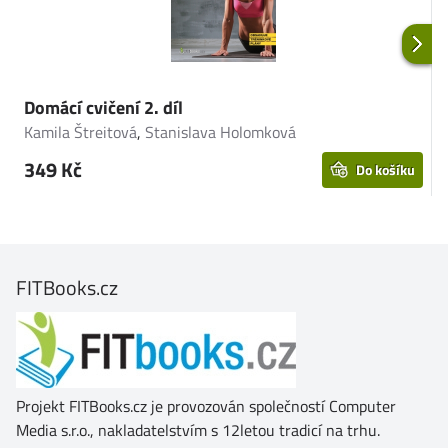
Domácí cvičení 2. díl
D
Kamila Štreitová
,
Stanislava Holomková
K
349 Kč
Do košíku
FITBooks.cz
Projekt FITBooks.cz je provozován společností Computer
Media s.r.o., nakladatelstvím s 12letou tradicí na trhu.